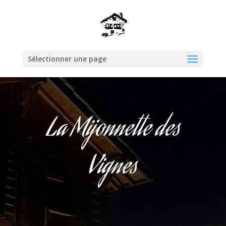
Sélectionner une page
La Mijonnette des
Vignes